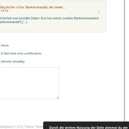
» Blog Archiv » Eve: Bankenskandal, die zweite …
1
 14:10
cherheit und sensible Daten: Eve hat seinen zweiten Bankenskandal in
 Bankenskandal"] […]
Name
E-Mail (wird nicht veröffentlicht,
Website (freiwillig)
ordpress 7.0.3
|
Theme "Avenue"
by p.a.d.
Durch die weitere Nutzung der Seite stimmst du de