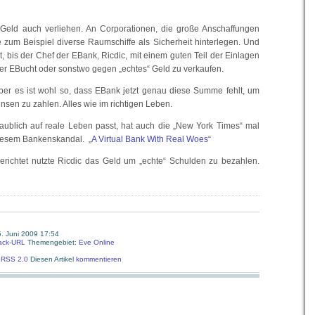
Geld auch verliehen. An Corporationen, die große Anschaffungen
e zum Beispiel diverse Raumschiffe als Sicherheit hinterlegen. Und
rt, bis der Chef der EBank, Ricdic, mit einem guten Teil der Einlagen
der EBucht oder sonstwo gegen „echtes“ Geld zu verkaufen.
ber es ist wohl so, dass EBank jetzt genau diese Summe fehlt, um
nsen zu zahlen. Alles wie im richtigen Leben.
aublich auf reale Leben passt, hat auch die „New York Times“ mal
 diesem Bankenskandal. „
A Virtual Bank With Real Woes
“
richtet nutzte Ricdic das Geld um „echte“ Schulden zu bezahlen.
. Juni 2009 17:54
ack-URL
Themengebiet:
Eve Online
:
RSS 2.0
Diesen Artikel
kommentieren