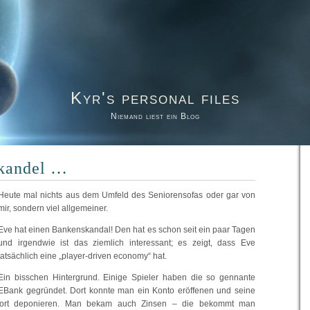
Kyr's personal files
Niemand liest ein Blog
kandel …
Heute mal nichts aus dem Umfeld des Seniorensofas oder gar von
mir, sondern viel allgemeiner.
Eve hat einen Bankenskandal! Den hat es schon seit ein paar Tagen
und irgendwie ist das ziemlich interessant; es zeigt, dass Eve
tatsächlich eine „player-driven economy“ hat.
Ein bisschen Hintergrund. Einige Spieler haben die so gennante
EBank gegründet. Dort konnte man ein Konto eröffenen und seine
 dort deponieren. Man bekam auch Zinsen – die bekommt man