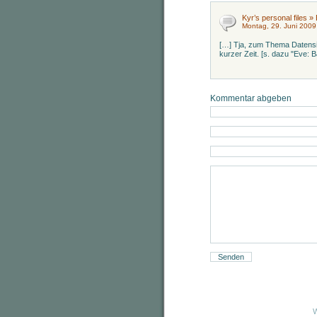
Kyr’s personal files 
Montag, 29. Juni 2009
[…] Tja, zum Thema Datensi
kurzer Zeit. [s. dazu "Eve:
Kommentar abgeben
W