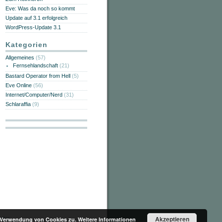
Eve: Was da noch so kommt
Update auf 3.1 erfolgreich
WordPress-Update 3.1
Kategorien
Allgemeines
(57)
Fernsehlandschaft
(21)
Bastard Operator from Hell
(5)
Eve Online
(56)
Internet/Computer/Nerd
(31)
Schlaraffia
(9)
Akzeptieren
r Verwendung von Cookies zu.
Weitere Informationen