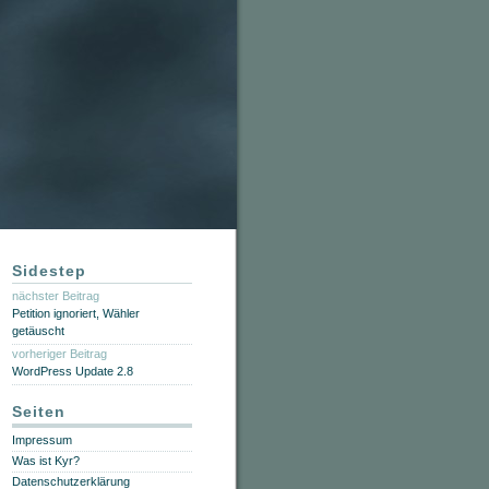
Sidestep
nächster Beitrag
Petition ignoriert, Wähler
getäuscht
vorheriger Beitrag
WordPress Update 2.8
Seiten
Impressum
Was ist Kyr?
Datenschutzerklärung