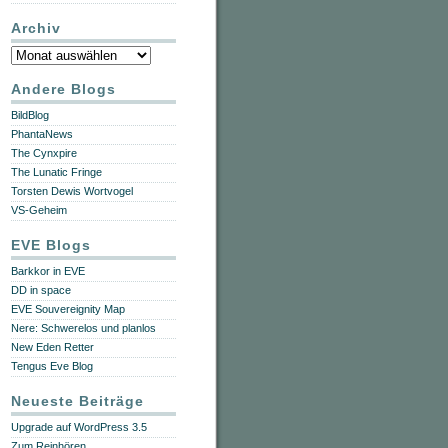
Archiv
Archiv
Andere Blogs
BildBlog
PhantaNews
The Cynxpire
The Lunatic Fringe
Torsten Dewis Wortvogel
VS-Geheim
EVE Blogs
Barkkor in EVE
DD in space
EVE Souvereignity Map
Nere: Schwerelos und planlos
New Eden Retter
Tengus Eve Blog
Neueste Beiträge
Upgrade auf WordPress 3.5
Zum Reinhören