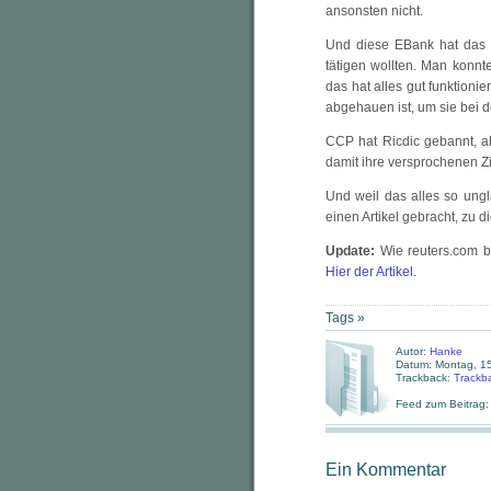
ansonsten nicht.
Und diese EBank hat das 
tätigen wollten. Man konnt
das hat alles gut funktionie
abgehauen ist, um sie bei 
CCP hat Ricdic gebannt, a
damit ihre versprochenen Zi
Und weil das alles so ungl
einen Artikel gebracht, zu
Update:
Wie reuters.com be
Hier der Artikel.
Tags »
Autor:
Hanke
Datum: Montag, 15
Trackback:
Trackb
Feed zum Beitrag
Ein Kommentar