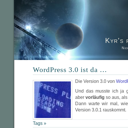
Kyr's 
Nie
WordPress 3.0 ist da …
Die Version 3.0 von
Word
Und das musste ich ja g
aber
vorläufig
so aus, als
Dann warte wir mal, wie
Version 3.0.1 rauskommt.
Tags »