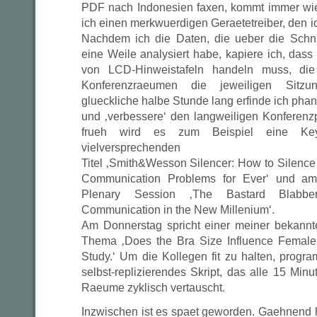
PDF nach Indonesien faxen, kommt immer wie
ich einen merkwuerdigen Geraetetreiber, den 
Nachdem ich die Daten, die ueber die Schnit
eine Weile analysiert habe, kapiere ich, das
von LCD-Hinweistafeln handeln muss, die
Konferenzraeumen die jeweiligen Sitzu
glueckliche halbe Stunde lang erfinde ich pha
und ‚verbessere‘ den langweiligen Konferen
frueh wird es zum Beispiel eine K
vielversprechenden
Titel ‚Smith&Wesson Silencer: How to Silence
Communication Problems for Ever‘ und am
Plenary Session ‚The Bastard Blabber
Communication in the New Millenium‘.
Am Donnerstag spricht einer meiner bekannt
Thema ‚Does the Bra Size Influence Femal
Study.‘ Um die Kollegen fit zu halten, progr
selbst-replizierendes Skript, das alle 15 Minu
Raeume zyklisch vertauscht.
Inzwischen ist es spaet geworden. Gaehnend 