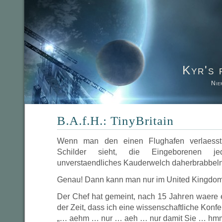
Kyr's 
Nie
B.A.f.H.: TinyBritain
Wenn man den einen Flughafen verlaesst,
Schilder sieht, die Eingeborenen j
unverstaendliches Kauderwelch daherbrabbel
Genau! Dann kann man nur im United Kingdom
Der Chef hat gemeint, nach 15 Jahren waere
der Zeit, dass ich eine wissenschaftliche Konf
„… aehm … nur … aeh … nur damit Sie … hmm