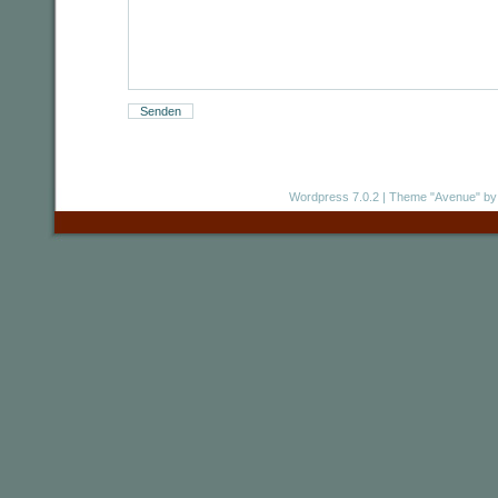
Wordpress 7.0.2
|
Theme "Avenue"
by