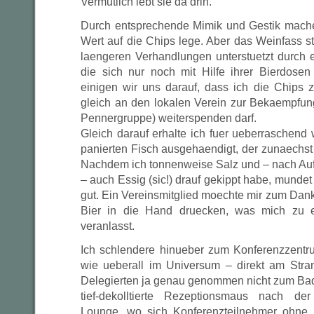
Vermutlich lebt sie da drin.
Durch entsprechende Mimik und Gestik mache 
Wert auf die Chips lege. Aber das Weinfass st
laengeren Verhandlungen unterstuetzt durch
die sich nur noch mit Hilfe ihrer Bierdosen
einigen wir uns darauf, dass ich die Chips
gleich an den lokalen Verein zur Bekaempfun
Pennergruppe) weiterspenden darf.
Gleich darauf erhalte ich fuer ueberraschend
panierten Fisch ausgehaendigt, der zunaechst
Nachdem ich tonnenweise Salz und – nach Au
– auch Essig (sic!) drauf gekippt habe, mundet
gut. Ein Vereinsmitglied moechte mir zum Da
Bier in die Hand druecken, was mich zu 
veranlasst.
Ich schlendere hinueber zum Konferenzzentr
wie ueberall im Universum – direkt am Stra
Delegierten ja genau genommen nicht zum Baden
tief-dekolltierte Rezeptionsmaus nach der 
Lounge, wo sich Konferenzteilnehmer ohne 