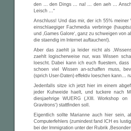
den … den Dings … na! … den aeh … Ansch
Leisch …“
Anschluss! Und das mir, der ich 55% meiner
einschlaegiger Fachmedia verbringe (haupts
und ‚Games Galore‘, ganz zu schweigen von a
die staendig im Internet auftauchen!).
Aber das zaehlt ja leider nicht als ‚Wissens
zaehlt logischerweise nur, was Wissen scha
loescht. Dabei kann ich euch fluestern, da
schoen viel Wissen an-schaffen muss, be
(sprich User-Daten) effektiv loeschen kann… n
Jedenfalls sitze ich jetzt hier im einem abge
jeder Kuhweide haelt, und tuckere nach M
diesjaehrige WUERG (‚XIII. Workshop on U
Gravitrons‘) stattfinden soll.
Eigentlich sollte Marianne auch hier sein, a
Computerfehlers (zumindest fand ICH es lusti
bei der Immigration unter der Rubrik ‚Besonders