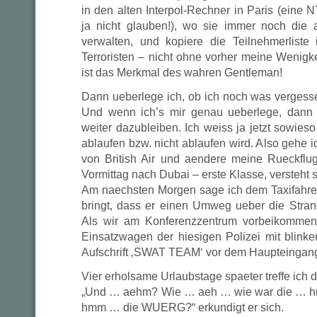
in den alten Interpol-Rechner in Paris (eine
ja nicht glauben!), wo sie immer noch die 
verwalten, und kopiere die Teilnehmerliste 
Terroristen – nicht ohne vorher meine Wenigke
ist das Merkmal des wahren Gentleman!
Dann ueberlege ich, ob ich noch was vergesse
Und wenn ich’s mir genau ueberlege, dann
weiter dazubleiben. Ich weiss ja jetzt sowies
ablaufen bzw. nicht ablaufen wird. Also gehe
von British Air und aendere meine Rueckflu
Vormittag nach Dubai – erste Klasse, versteht s
Am naechsten Morgen sage ich dem Taxifahre
bringt, dass er einen Umweg ueber die Stra
Als wir am Konferenzzentrum vorbeikommen
Einsatzwagen der hiesigen Polizei mit blinke
Aufschrift ‚SWAT TEAM‘ vor dem Haupteingang
Vier erholsame Urlaubstage spaeter treffe ich
„Und … aehm? Wie … aeh … wie war die … 
hmm … die WUERG?“ erkundigt er sich.