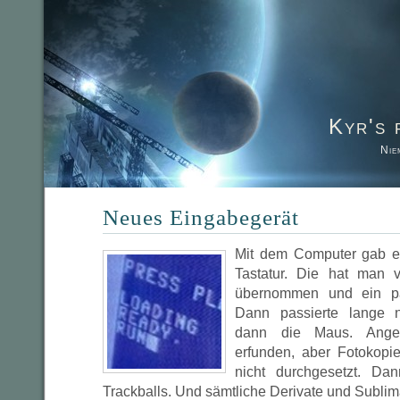
Kyr's 
Nie
Neues Eingabegerät
Mit dem Computer gab e
Tastatur. Die hat man 
übernommen und ein pa
Dann passierte lange n
dann die Maus. Ange
erfunden, aber Fotokopi
nicht durchgesetzt. Da
Trackballs. Und sämtliche Derivate und Sublim