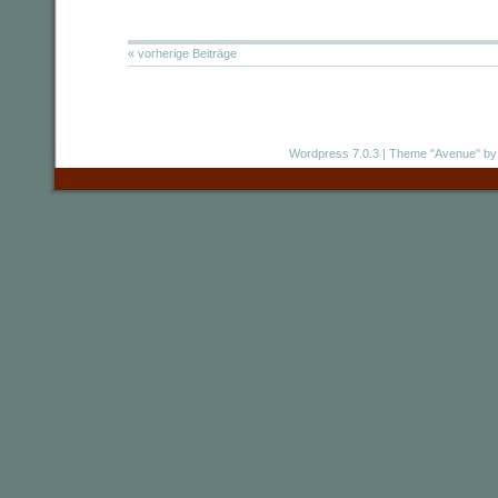
« vorherige Beiträge
Wordpress 7.0.3
|
Theme "Avenue"
by