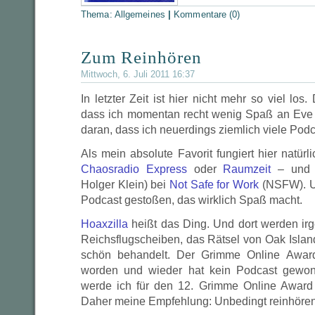
Thema:
Allgemeines
|
Kommentare (0)
Zum Reinhören
Mittwoch, 6. Juli 2011 16:37
In letzter Zeit ist hier nicht mehr so viel los.
dass ich momentan recht wenig Spaß an Eve 
daran, dass ich neuerdings ziemlich viele Podc
Als mein absolute Favorit fungiert hier natürl
Chaosradio Express
oder
Raumzeit
– und n
Holger Klein) bei
Not Safe for Work
(NSFW). Un
Podcast gestoßen, das wirklich Spaß macht.
Hoaxzilla
heißt das Ding. Und dort werden ir
Reichsflugscheiben, das Rätsel von Oak Isla
schön behandelt. Der Grimme Online Award
worden und wieder hat kein Podcast gewon
werde ich für den 12. Grimme Online Award 
Daher meine Empfehlung: Unbedingt reinhören